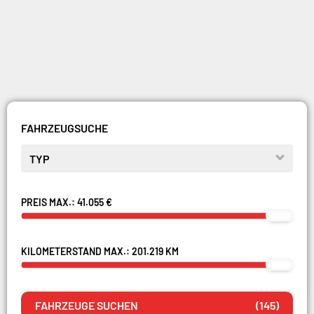
FAHRZEUGSUCHE
AUTOHAUS BRÜGGEMANN
TYP
OSNABRÜCK
FIAT, ABARTH, FIAT PROFESSIONAL UND
OMODA & JAECOO– IHRE MOBILITÄT IN
PREIS MAX.:
41.055 €
OSNABRÜCK
VERFÜGBARE FAHRZEUGE ANZEIGEN
KILOMETERSTAND MAX.:
201.219 KM
FAHRZEUGE SUCHEN
(
145
)