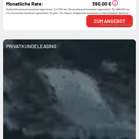
Monatliche Rate:
390,00 €
Kraftstoffverbrauch kombiniert (gewichtet): 2,4 l/100 km; Stromverbrauch kombiniert (gewichtet): 15,1 kWh/100 km;
CO₂-Emissionen kombiniert (gewichtet): 54 g/km; CO₂-Klasse: B (gewichtet kombiniert), E (bei entladener Batterie).
ZUM ANGEBOT
Weitere Informationen
PRIVATKUNDE
LEASING