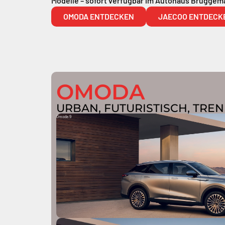
Modelle – sofort verfügbar im Autohaus Brüggem
OMODA ENTDECKEN
JAECOO ENTDECK
OMODA
URBAN, FUTURISTISCH, TR
Omoda 9