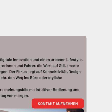
digitale Innovation und einen urbanen Lifestyle.
rerinnen und Fahrer, die Wert auf Stil, smarte
egen. Der Fokus liegt auf Konnektivität, Design
kehr, den Weg ins Büro oder stylishe
rscheinungsbild mit intuitiver Bedienung und
ltag von morgen.
KONTAKT AUFNEHMEN