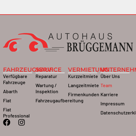
FAHRZEUGKAUF
SERVICE
VERMIETUNG
UNTERNEH
Verfügbare
Reparatur
Kurzzeitmiete
Über Uns
Fahrzeuge
Wartung /
Langzeitmiete
Team
Abarth
Inspektion
Firmenkunden
Karriere
Fiat
Fahrzeugaufbereitung
Impressum
Fiat
Datenschutzerk
Professional