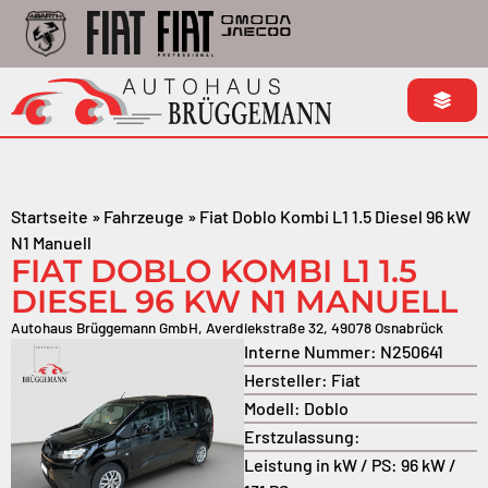
Startseite
»
Fahrzeuge
»
Fiat Doblo Kombi L1 1.5 Diesel 96 kW
N1 Manuell
FIAT DOBLO KOMBI L1 1.5
DIESEL 96 KW N1 MANUELL
Autohaus Brüggemann GmbH, Averdiekstraße 32, 49078 Osnabrück
Interne Nummer:
N250641
Hersteller:
Fiat
Modell:
Doblo
Erstzulassung:
Leistung in kW / PS:
96 kW /