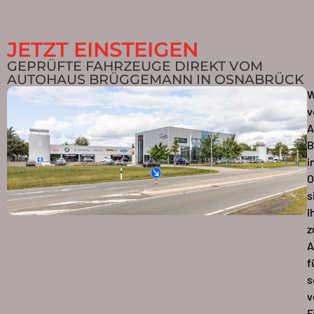
JETZT EINSTEIGEN
GEPRÜFTE FAHRZEUGE DIREKT VOM
AUTOHAUS BRÜGGEMANN IN OSNABRÜCK
W
v
A
B
i
O
s
I
z
A
f
s
v
F