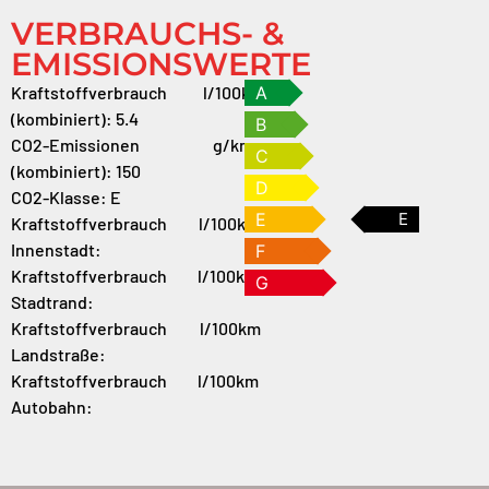
VERBRAUCHS- &
EMISSIONSWERTE
Kraftstoffverbrauch
l/100km
A
(kombiniert):
5.4
B
CO2-Emissionen
g/km
C
(kombiniert):
150
D
CO2-Klasse:
E
E
E
Kraftstoffverbrauch
l/100km
Innenstadt:
F
Kraftstoffverbrauch
l/100km
G
Stadtrand:
Kraftstoffverbrauch
l/100km
Landstraße:
Kraftstoffverbrauch
l/100km
Autobahn: