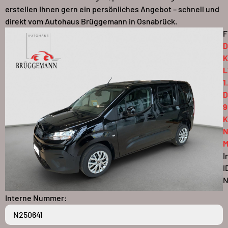
erstellen Ihnen gern ein persönliches Angebot – schnell und
direkt vom Autohaus Brüggemann in Osnabrück.
F
D
K
L
1
D
9
N
M
I
I
N
Interne Nummer: