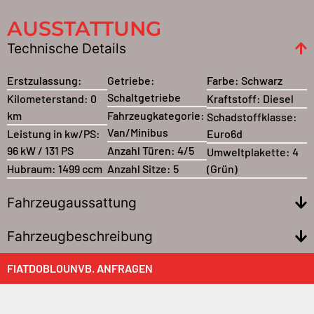
AUSSTATTUNG
Technische Details
Erstzulassung:
Getriebe:
Farbe:
Schwarz
Schaltgetriebe
Kilometerstand:
0
Kraftstoff:
Diesel
km
Fahrzeugkategorie:
Schadstoffklasse:
Van/Minibus
Leistung in kw/PS:
Euro6d
96 kW / 131 PS
Anzahl Türen:
4/5
Umweltplakette:
4
Hubraum:
1499 ccm
Anzahl Sitze:
5
(Grün)
Fahrzeugaussattung
Fahrzeugbeschreibung
FIAT
DOBLO
UNVB. ANFRAGEN