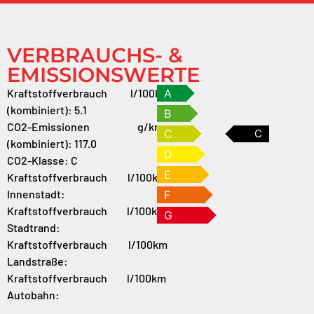
VERBRAUCHS- &
EMISSIONSWERTE
Kraftstoffverbrauch
l/100km
A
(kombiniert):
5.1
B
CO2-Emissionen
g/km
C
C
(kombiniert):
117.0
D
CO2-Klasse:
C
E
Kraftstoffverbrauch
l/100km
Innenstadt:
F
Kraftstoffverbrauch
l/100km
G
Stadtrand:
Kraftstoffverbrauch
l/100km
Landstraße:
Kraftstoffverbrauch
l/100km
Autobahn: