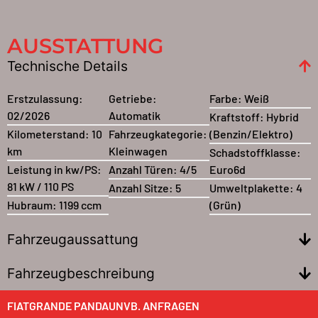
AUSSTATTUNG
Technische Details
Erstzulassung:
Getriebe:
Farbe:
Weiß
02/2026
Automatik
Kraftstoff:
Hybrid
Kilometerstand:
10
Fahrzeugkategorie:
(Benzin/Elektro)
km
Kleinwagen
Schadstoffklasse:
Leistung in kw/PS:
Anzahl Türen:
4/5
Euro6d
81 kW / 110 PS
Anzahl Sitze:
5
Umweltplakette:
4
Hubraum:
1199 ccm
(Grün)
Fahrzeugaussattung
Fahrzeugbeschreibung
FIAT
GRANDE PANDA
UNVB. ANFRAGEN