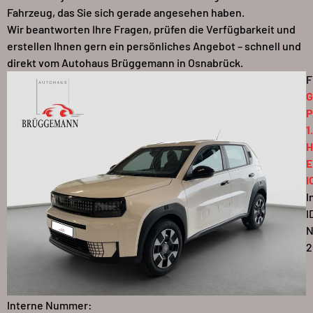
Fahrzeug, das Sie sich gerade angesehen haben.
Wir beantworten Ihre Fragen, prüfen die Verfügbarkeit und
erstellen Ihnen gern ein persönliches Angebot – schnell und
direkt vom Autohaus Brüggemann in Osnabrück.
F
1
H
E
I
I
I
2
Interne Nummer: