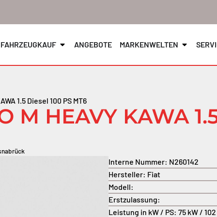
FAHRZEUGKAUF
ANGEBOTE
MARKENWELTEN
SERV
KAWA 1.5 Diesel 100 PS MT6
O M HEAVY KAWA 1.5
snabrück
Interne Nummer:
N260142
Hersteller:
Fiat
Modell:
Erstzulassung:
Leistung in kW / PS:
75 kW / 102