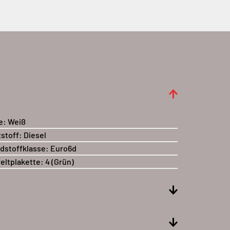
e:
Weiß
tstoff:
Diesel
dstoffklasse:
Euro6d
ltplakette:
4 (Grün)