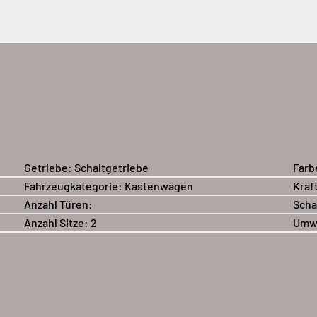
Getriebe:
Schaltgetriebe
Farb
Fahrzeugkategorie:
Kastenwagen
Kraf
Anzahl Türen:
Scha
Anzahl Sitze:
2
Umwe