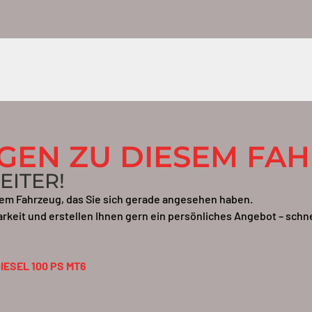
AGEN ZU DIESEM FA
EITER!
 dem Fahrzeug, das Sie sich gerade angesehen haben.
arkeit und erstellen Ihnen gern ein persönliches Angebot – sch
IESEL 100 PS MT6