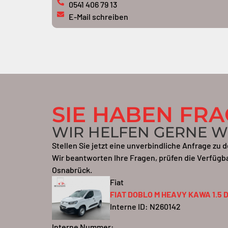
0541 406 79 13
E-Mail schreiben
SIE HABEN FR
WIR HELFEN GERNE W
Stellen Sie jetzt eine unverbindliche Anfrage zu
Wir beantworten Ihre Fragen, prüfen die Verfügb
Osnabrück.
Fiat
FIAT DOBLO M HEAVY KAWA 1.5 D
Interne ID:
N260142
Interne Nummer: