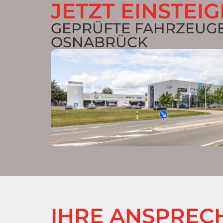
JETZT EINSTEI
GEPRÜFTE FAHRZEUG
OSNABRÜCK
IHRE ANSPREC