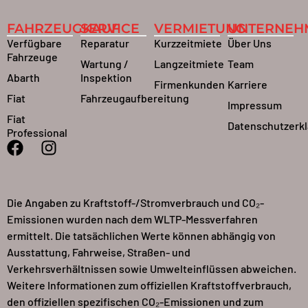
FAHRZEUGKAUF
SERVICE
VERMIETUNG
UNTERNEH
Verfügbare
Reparatur
Kurzzeitmiete
Über Uns
Fahrzeuge
Wartung /
Langzeitmiete
Team
Abarth
Inspektion
Firmenkunden
Karriere
Fiat
Fahrzeugaufbereitung
Impressum
Fiat
Datenschutzerk
Professional
Die Angaben zu Kraftstoff-/Stromverbrauch und CO₂-
Emissionen wurden nach dem WLTP-Messverfahren
ermittelt. Die tatsächlichen Werte können abhängig von
Ausstattung, Fahrweise, Straßen- und
Verkehrsverhältnissen sowie Umwelteinflüssen abweichen.
Weitere Informationen zum offiziellen Kraftstoffverbrauch,
den offiziellen spezifischen CO₂-Emissionen und zum