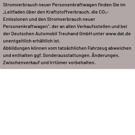
Stromverbrauch neuer Personenkraftwagen finden Sie im
„Leitfaden über den Kraftstoffverbrauch, die CO₂-
Emissionen und den Stromverbrauch neuer
Personenkraftwagen“, der an allen Verkaufsstellen und bei
der Deutschen Automobil Treuhand GmbH unter www.dat.de
unentgeltlich erhältlich ist.
Abbildungen können vom tatsächlichen Fahrzeug abweichen
und enthalten ggf. Sonderausstattungen. Änderungen,
Zwischenverkauf und Irrtümer vorbehalten.